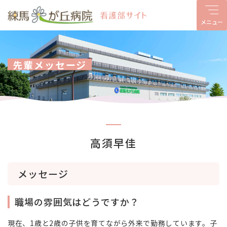
先輩メッセージ
高須早佳
メッセージ
職場の雰囲気はどうですか？
現在、
1
歳と
2
歳の子供を育てながら外来で勤務しています。子